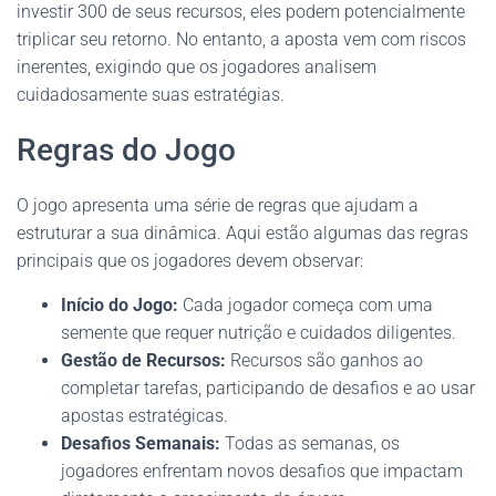
investir 300 de seus recursos, eles podem potencialmente
triplicar seu retorno. No entanto, a aposta vem com riscos
inerentes, exigindo que os jogadores analisem
cuidadosamente suas estratégias.
Regras do Jogo
O jogo apresenta uma série de regras que ajudam a
estruturar a sua dinâmica. Aqui estão algumas das regras
principais que os jogadores devem observar:
Início do Jogo:
Cada jogador começa com uma
semente que requer nutrição e cuidados diligentes.
Gestão de Recursos:
Recursos são ganhos ao
completar tarefas, participando de desafios e ao usar
apostas estratégicas.
Desafios Semanais:
Todas as semanas, os
jogadores enfrentam novos desafios que impactam