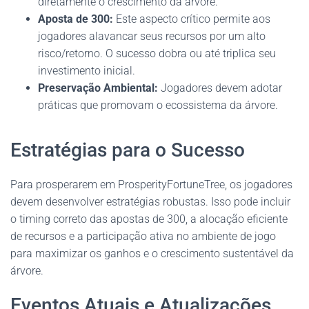
diretamente o crescimento da árvore.
Aposta de 300:
Este aspecto crítico permite aos
jogadores alavancar seus recursos por um alto
risco/retorno. O sucesso dobra ou até triplica seu
investimento inicial.
Preservação Ambiental:
Jogadores devem adotar
práticas que promovam o ecossistema da árvore.
Estratégias para o Sucesso
Para prosperarem em ProsperityFortuneTree, os jogadores
devem desenvolver estratégias robustas. Isso pode incluir
o timing correto das apostas de 300, a alocação eficiente
de recursos e a participação ativa no ambiente de jogo
para maximizar os ganhos e o crescimento sustentável da
árvore.
Eventos Atuais e Atualizações