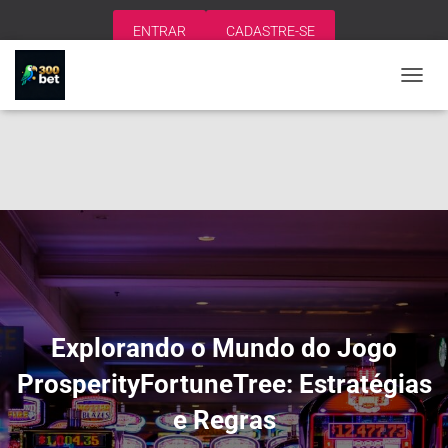
ENTRAR
CADASTRE-SE
A
L
T
E
R
N
A
R
N
A
V
E
G
A
Explorando o Mundo do Jogo
Ç
Ã
ProsperityFortuneTree: Estratégias
O
e Regras