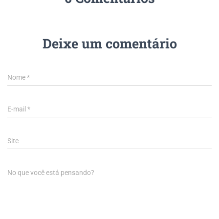
Deixe um comentário
Nome
*
E-mail
*
Site
No que você está pensando?