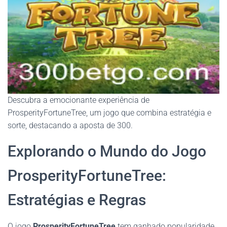
Descubra a emocionante experiência de
ProsperityFortuneTree, um jogo que combina estratégia e
sorte, destacando a aposta de 300.
Explorando o Mundo do Jogo
ProsperityFortuneTree:
Estratégias e Regras
O jogo
ProsperityFortuneTree
tem ganhado popularidade