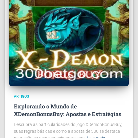
ARTIGOS
Explorando o Mundo de
XDemonBonusBuy: Apostas e Estratégias
Descubra as particularidades do jogo XDemonBonusBuy,
suas regras básicas e como a aposta de 300 se destaca