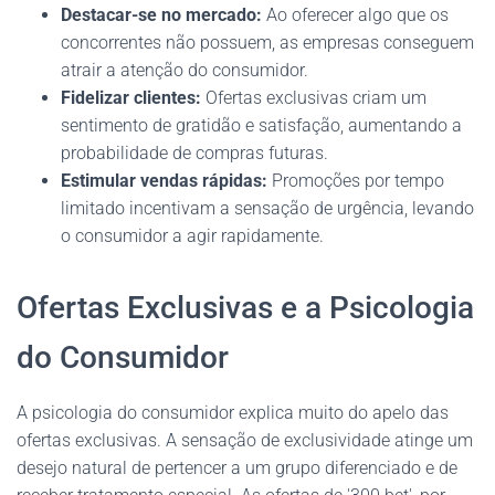
Destacar-se no mercado:
Ao oferecer algo que os
concorrentes não possuem, as empresas conseguem
atrair a atenção do consumidor.
Fidelizar clientes:
Ofertas exclusivas criam um
sentimento de gratidão e satisfação, aumentando a
probabilidade de compras futuras.
Estimular vendas rápidas:
Promoções por tempo
limitado incentivam a sensação de urgência, levando
o consumidor a agir rapidamente.
Ofertas Exclusivas e a Psicologia
do Consumidor
A psicologia do consumidor explica muito do apelo das
ofertas exclusivas. A sensação de exclusividade atinge um
desejo natural de pertencer a um grupo diferenciado e de