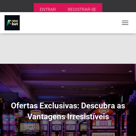
ENTRAR
REGISTRAR-SE
A
L
T
E
R
N
A
R
N
A
V
E
G
A
Ofertas Exclusivas: Descubra as
Ç
Ã
Vantagens Irresistíveis
O