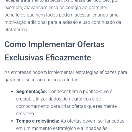
receber tratamento especial. As ofertas de '300 bet', por
exemplo, alavancam essa psicologia ao prometer
benefícios que nem todos podem acessar, criando uma
motivação adicional para a adesão e uso continuado da
plataforma.
Como Implementar Ofertas
Exclusivas Eficazmente
As empresas podem implementar estratégias eficazes para
garantir o sucesso das suas ofertas:
Segmentação:
Conhecer bem o público-alvo é
crucial. Utilizar dados demográficos e de
comportamento para criar ofertas que realmente
ressoem.
Tempo e relevância:
As ofertas devem ser lançadas
em um momento estratégico e alinhadas às