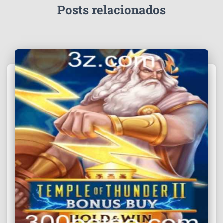
Posts relacionados