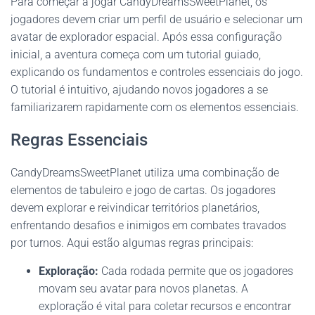
Para começar a jogar CandyDreamsSweetPlanet, os
jogadores devem criar um perfil de usuário e selecionar um
avatar de explorador espacial. Após essa configuração
inicial, a aventura começa com um tutorial guiado,
explicando os fundamentos e controles essenciais do jogo.
O tutorial é intuitivo, ajudando novos jogadores a se
familiarizarem rapidamente com os elementos essenciais.
Regras Essenciais
CandyDreamsSweetPlanet utiliza uma combinação de
elementos de tabuleiro e jogo de cartas. Os jogadores
devem explorar e reivindicar territórios planetários,
enfrentando desafios e inimigos em combates travados
por turnos. Aqui estão algumas regras principais:
Exploração:
Cada rodada permite que os jogadores
movam seu avatar para novos planetas. A
exploração é vital para coletar recursos e encontrar