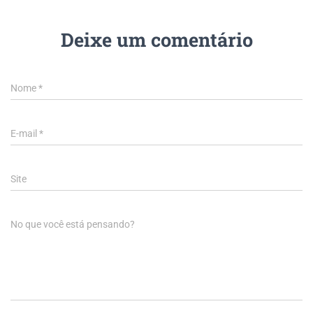
Deixe um comentário
Nome
*
E-mail
*
Site
No que você está pensando?