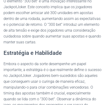
O elemento "300 bet" é uma inovação interessante no
JackpotJoker. Este conceito implica que os jogadores
podem escolher arriscar até 300 unidades em apostas
dentro de uma rodada, aumentando assim as expectativas
e o potencial de retorno. O "300 bet" introduz um elemento
de alta tensão e exige dos jogadores uma consideração
cuidadosa sobre quando aumentar suas apostas e quando
manter suas cartas.
Estratégia e Habilidade
Embora o aspecto da sorte desempenhe um papel
importante, a estratégia é o que realmente define o sucesso
no JackpotJoker. Jogadores bem-sucedidos são aqueles
que conseguem usar o curinga de maneira eficaz,
manipulando-o para criar combinações vencedoras. O
timing das apostas também é crucial, especialmente
quando se lida com o "300 bet". Observar a dinâmica do
jogo, os movimentos dos oponentes e ser capaz de