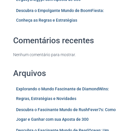
Descubra o Empolgante Mundo de BoomFiesta:
Conheça as Regras e Estratégias
Comentários recentes
Nenhum comentário para mostrar.
Arquivos
Explorando o Mundo Fascinante de DiamondWins:
Regras, Estratégias e Novidades
Descubra o Fascinante Mundo de RushFever7s: Como
Jogar e Ganhar com sua Aposta de 300
Descubra o Fascinante Mundo de PearlOcean: Um