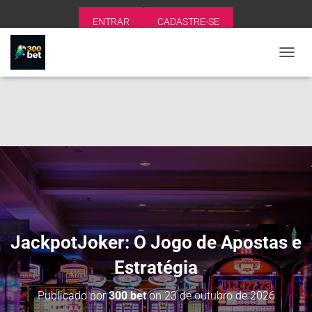
ENTRAR
CADASTRE-SE
A
L
T
E
R
N
A
R
N
A
V
E
G
A
JackpotJoker: O Jogo de Apostas e
Ç
Ã
Estratégia
O
Publicado por
300 bet
on
23 de outubro de 2026