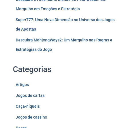
Mergulho em Emoções e Estratégia
Super777: Uma Nova Dimensão no Universo dos Jogos
de Apostas
Descubra MahjongWays2: Um Mergulho nas Regras e
Estratégias do Jogo
Categorias
Artigos
Jogos de cartas
Caça-níqueis
Jogos de cassino