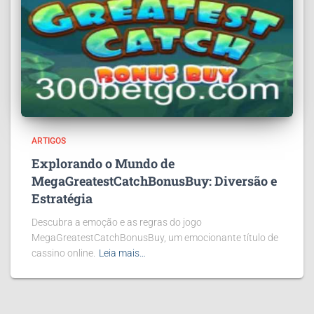
ARTIGOS
Explorando o Mundo de
MegaGreatestCatchBonusBuy: Diversão e
Estratégia
Descubra a emoção e as regras do jogo
MegaGreatestCatchBonusBuy, um emocionante título de
cassino online.
Leia mais…