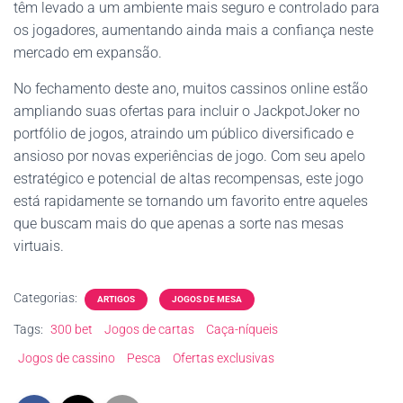
têm levado a um ambiente mais seguro e controlado para
os jogadores, aumentando ainda mais a confiança neste
mercado em expansão.
No fechamento deste ano, muitos cassinos online estão
ampliando suas ofertas para incluir o JackpotJoker no
portfólio de jogos, atraindo um público diversificado e
ansioso por novas experiências de jogo. Com seu apelo
estratégico e potencial de altas recompensas, este jogo
está rapidamente se tornando um favorito entre aqueles
que buscam mais do que apenas a sorte nas mesas
virtuais.
Categorias:
ARTIGOS
JOGOS DE MESA
Tags:
300 bet
Jogos de cartas
Caça-níqueis
Jogos de cassino
Pesca
Ofertas exclusivas