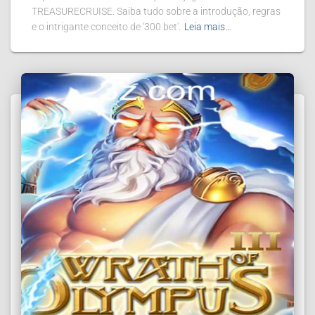
TREASURECRUISE. Saiba tudo sobre a introdução, regras
e o intrigante conceito de '300 bet'.
Leia mais…