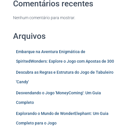
Comentários recentes
Nenhum comentário para mostrar.
Arquivos
Embarque na Aventura Enigmática de
SpiritedWonders: Explore o Jogo com Apostas de 300
Descubra as Regras e Estrutura do Jogo de Tabuleiro
'Candy'
Desvendando o Jogo 'MoneyComing': Um Guia
Completo
Explorando o Mundo de WonderElephant: Um Guia
Completo para o Jogo