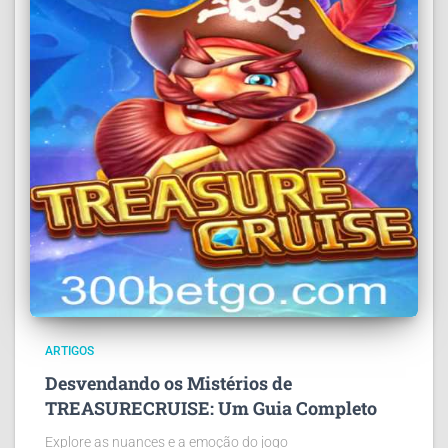
ARTIGOS
Desvendando os Mistérios de
TREASURECRUISE: Um Guia Completo
Explore as nuances e a emoção do jogo