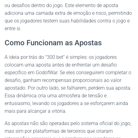
ou desafios dentro do jogo. Este elemento de aposta
adiciona uma camada extra de emoção e risco, permitindo
que os jogadores testem suas habilidades contra o jogo e
entre si.
Como Funcionam as Apostas
A ideia por trás do "300 bet" é simples: os jogadores
colocam uma aposta antes de enfrentar um desafio
específico em GodofWar. Se eles conseguirem completar o
desafio, ganham recompensas proporcionais ao valor
apostado. Por outro lado, se falharem, perdem sua aposta.
Essa dinâmica cria uma atmosfera de tensão e
entusiasmo, levando os jogadores a se esforçarem ainda
mais para alcançar a vitória.
As apostas não são operadas pelo sistema oficial do jogo,
mas sim por plataformas de terceiros que criaram