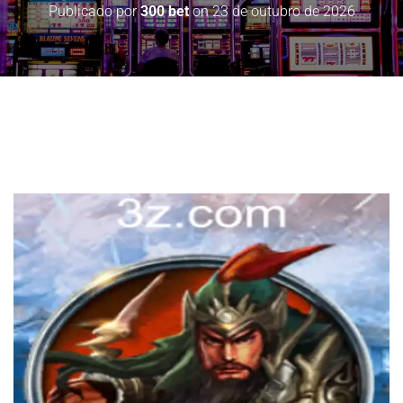
Publicado por
300 bet
on
23 de outubro de 2026