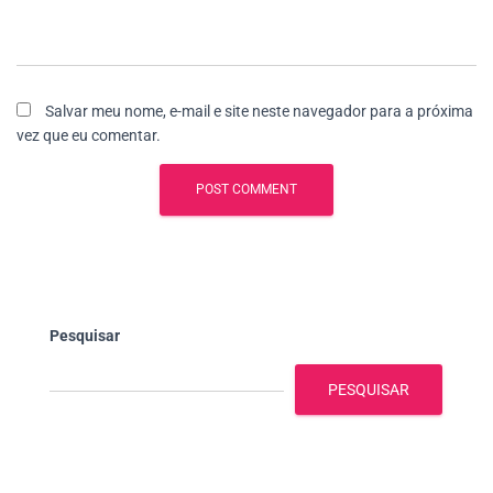
Salvar meu nome, e-mail e site neste navegador para a próxima
vez que eu comentar.
Pesquisar
PESQUISAR