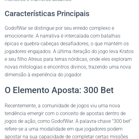
Características Principais
GodofWar se distingue por seu enredo complexo e
emocionante. A narrativa é intercalada com batalhas
épicas e quebra-cabeças desafiadores, o que mantém os
jogadores engajados. A última iteração do jogo leva Kratos
e seu filho Atreus para terras nórdicas, onde eles exploram
novas mitologias e encontros divinos, trazendo uma nova
dimensão à experiência do jogador.
O Elemento Aposta: 300 Bet
Recentemente, a comunidade de jogos viu uma nova
tendência emergir com o conceito de apostas dentro de
jogos de ação, como GodofWar. A palavra-chave "300 bet"
refere-se a uma modalidade em que jogadores podem
apostar na sua capacidade de completar certas missões