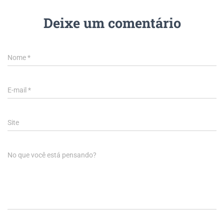
Deixe um comentário
Nome
*
E-mail
*
Site
No que você está pensando?