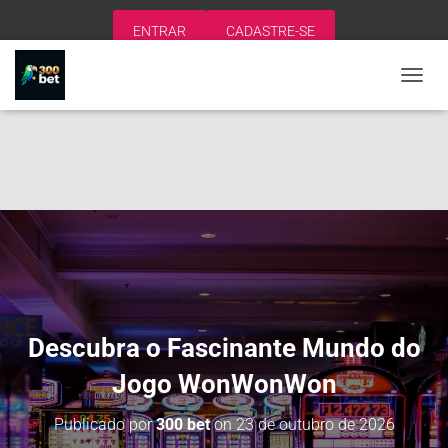
ENTRAR
CADASTRE-SE
A
L
T
E
R
N
A
R
N
A
V
E
G
A
Descubra o Fascinante Mundo do
Ç
Ã
Jogo WonWonWon
O
Publicado por
300 bet
on
23 de outubro de 2026