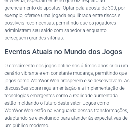
envolvida, especialmente no que diz respeito ao
gerenciamento de apostas. Optar pela aposta de 300, por
exemplo, oferece uma jogada equilibrada entre riscos e
possíveis recompensas, permitindo que os jogadores
administrem seu saldo com sabedoria enquanto
perseguem grandes vitórias.
Eventos Atuais no Mundo dos Jogos
O crescimento dos jogos online nos últimos anos criou um
cenário vibrante e em constante mudança, permitindo que
jogos como WonWonWon prosperem e se desenvolvam. As
discussões sobre regulamentação e a implementação de
tecnologias emergentes como a realidade aumentada
estão moldando o futuro deste setor. Jogos como
WonWonWon estão na vanguarda dessas transformações,
adaptando-se e evoluindo para atender às expectativas de
um público moderno.