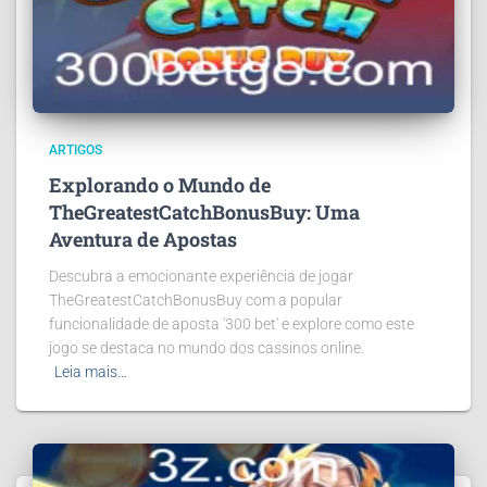
ARTIGOS
Explorando o Mundo de
TheGreatestCatchBonusBuy: Uma
Aventura de Apostas
Descubra a emocionante experiência de jogar
TheGreatestCatchBonusBuy com a popular
funcionalidade de aposta '300 bet' e explore como este
jogo se destaca no mundo dos cassinos online.
Leia mais…