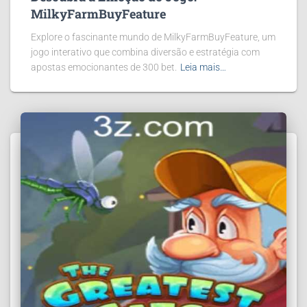
MilkyFarmBuyFeature
Explore o fascinante mundo de MilkyFarmBuyFeature, um
jogo interativo que combina diversão e estratégia com
apostas emocionantes de 300 bet.
Leia mais…