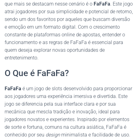
que mais se destacam nesse cenário é o
FaFaFa
. Este jogo
atrai jogadores por sua simplicidade e potencial de retorno,
sendo um dos favoritos por aqueles que buscam diversão
e emoção em um formato digital. Com o crescimento
constante de plataformas online de apostas, entender o
funcionamento e as regras de FaFaFa é essencial para
quem deseja explorar novas oportunidades de
entretenimento.
O Que é FaFaFa?
FaFaFa
é um jogo de slots desenvolvido para proporcionar
aos jogadores uma experiência imersiva e divertida. Este
jogo se diferencia pela sua interface clara e por sua
mecânica que mescla tradição e inovação, ideal para
jogadores novatos e experientes. Inspirado por elementos
de sorte e fortuna, comuns na cultura asiática, FaFaFa é
conhecido por seu
design
minimalista e facilidade de uso.