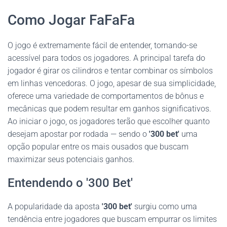
Como Jogar FaFaFa
O jogo é extremamente fácil de entender, tornando-se
acessível para todos os jogadores. A principal tarefa do
jogador é girar os cilindros e tentar combinar os símbolos
em linhas vencedoras. O jogo, apesar de sua simplicidade,
oferece uma variedade de comportamentos de bônus e
mecânicas que podem resultar em ganhos significativos.
Ao iniciar o jogo, os jogadores terão que escolher quanto
desejam apostar por rodada — sendo o
'300 bet'
uma
opção popular entre os mais ousados que buscam
maximizar seus potenciais ganhos.
Entendendo o '300 Bet'
A popularidade da aposta
'300 bet'
surgiu como uma
tendência entre jogadores que buscam empurrar os limites