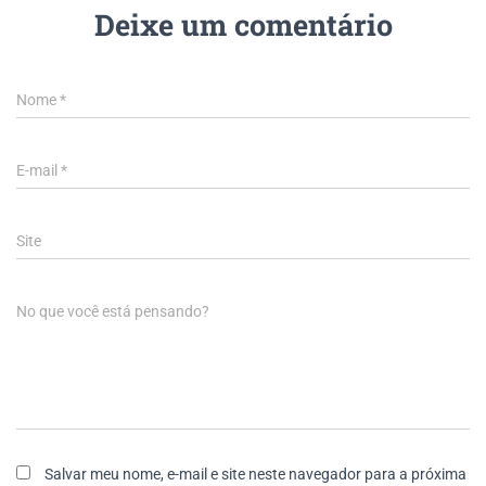
Deixe um comentário
Nome
*
E-mail
*
Site
No que você está pensando?
Salvar meu nome, e-mail e site neste navegador para a próxima