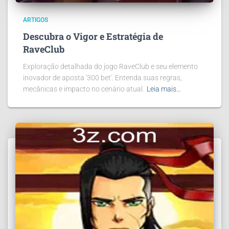
ARTIGOS
Descubra o Vigor e Estratégia de
RaveClub
Exploração detalhada do jogo RaveClub e seu elemento
inovador de aposta '300 bet'. Entenda suas regras,
mecânicas e impacto no cenário atual.
Leia mais…