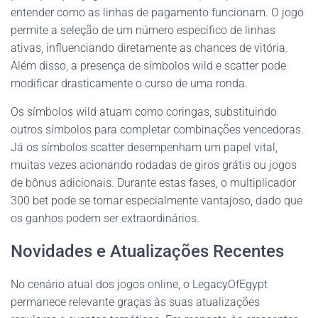
entender como as linhas de pagamento funcionam. O jogo
permite a seleção de um número específico de linhas
ativas, influenciando diretamente as chances de vitória.
Além disso, a presença de símbolos wild e scatter pode
modificar drasticamente o curso de uma ronda.
Os símbolos wild atuam como coringas, substituindo
outros símbolos para completar combinações vencedoras.
Já os símbolos scatter desempenham um papel vital,
muitas vezes acionando rodadas de giros grátis ou jogos
de bônus adicionais. Durante estas fases, o multiplicador
300 bet pode se tornar especialmente vantajoso, dado que
os ganhos podem ser extraordinários.
Novidades e Atualizações Recentes
No cenário atual dos jogos online, o LegacyOfEgypt
permanece relevante graças às suas atualizações