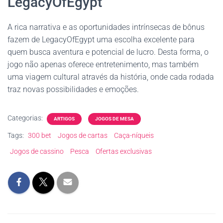
LegacyOfEgypt
A rica narrativa e as oportunidades intrínsecas de bônus
fazem de LegacyOfEgypt uma escolha excelente para
quem busca aventura e potencial de lucro. Desta forma, o
jogo não apenas oferece entretenimento, mas também
uma viagem cultural através da história, onde cada rodada
traz novas possibilidades e emoções.
Categorias:
ARTIGOS
JOGOS DE MESA
Tags:
300 bet
Jogos de cartas
Caça-níqueis
Jogos de cassino
Pesca
Ofertas exclusivas