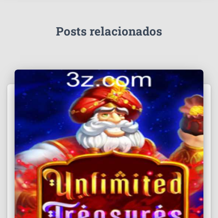
Posts relacionados