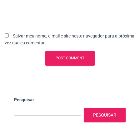
Salvar meu nome, e-mail e site neste navegador para a próxima
vez que eu comentar.
Pesquisar
PESQUISAR