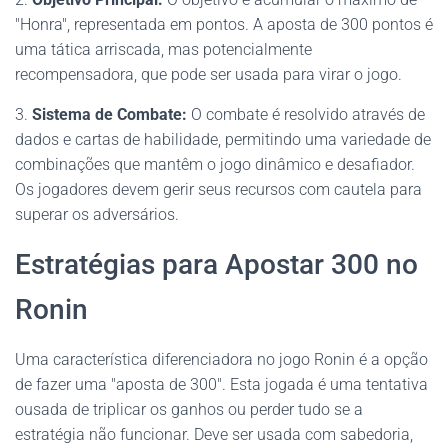
"Honra", representada em pontos. A aposta de 300 pontos é
uma tática arriscada, mas potencialmente
recompensadora, que pode ser usada para virar o jogo.
3.
Sistema de Combate:
O combate é resolvido através de
dados e cartas de habilidade, permitindo uma variedade de
combinações que mantêm o jogo dinâmico e desafiador.
Os jogadores devem gerir seus recursos com cautela para
superar os adversários.
Estratégias para Apostar 300 no
Ronin
Uma característica diferenciadora no jogo Ronin é a opção
de fazer uma "aposta de 300". Esta jogada é uma tentativa
ousada de triplicar os ganhos ou perder tudo se a
estratégia não funcionar. Deve ser usada com sabedoria,