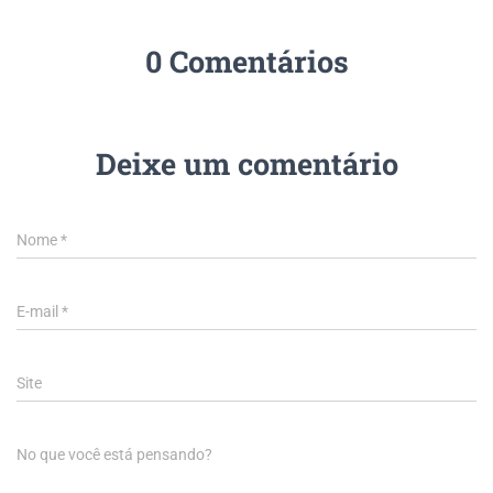
0 Comentários
Deixe um comentário
Nome
*
E-mail
*
Site
No que você está pensando?