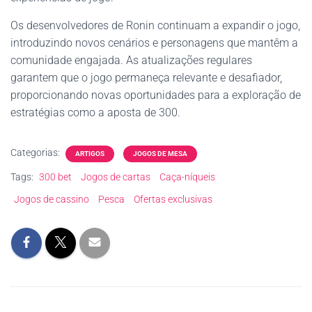
Os desenvolvedores de Ronin continuam a expandir o jogo,
introduzindo novos cenários e personagens que mantêm a
comunidade engajada. As atualizações regulares
garantem que o jogo permaneça relevante e desafiador,
proporcionando novas oportunidades para a exploração de
estratégias como a aposta de 300.
Categorias:
ARTIGOS
JOGOS DE MESA
Tags:
300 bet
Jogos de cartas
Caça-níqueis
Jogos de cassino
Pesca
Ofertas exclusivas