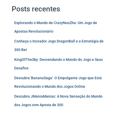
Posts recentes
Explorando o Mundo de CrazyNuoZha: Um Jogo de
Apostas Revolucionário
Conheça o Inovador Jogo DragonBall e a Estratégia de
300 Bet
KingOfTheSky: Desvendando o Mundo do Jogo e Seus
Desafios
Descubra 'BananaSaga': O Empolgante Jogo que Está
Revolucionando o Mundo dos Jogos Online
Descubra JManiaManiac: A Nova Sensação do Mundo
dos Jogos com Aposta de 300