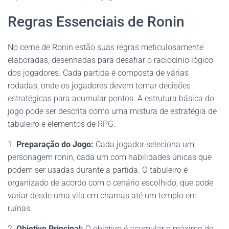
Regras Essenciais de Ronin
No cerne de Ronin estão suas regras meticulosamente
elaboradas, desenhadas para desafiar o raciocínio lógico
dos jogadores. Cada partida é composta de várias
rodadas, onde os jogadores devem tomar decisões
estratégicas para acumular pontos. A estrutura básica do
jogo pode ser descrita como uma mistura de estratégia de
tabuleiro e elementos de RPG.
1.
Preparação do Jogo:
Cada jogador seleciona um
personagem ronin, cada um com habilidades únicas que
podem ser usadas durante a partida. O tabuleiro é
organizado de acordo com o cenário escolhido, que pode
variar desde uma vila em chamas até um templo em
ruínas.
2.
Objetivo Principal:
O objetivo é acumular o máximo de