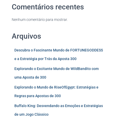
Comentários recentes
Nenhum comentário para mostrar.
Arquivos
Descubra o Fascinante Mundo de FORTUNEGODDESS
e a Estratégia por Trás da Aposta 300
Explorando o Excitante Mundo de WildBandito com
uma Aposta de 300
Explorando o Mundo de RiseOfEgypt: Estratégias e
Regras para Apostas de 300
Buffalo King: Desvendando as Emoções e Estratégias
de um Jogo Clássico