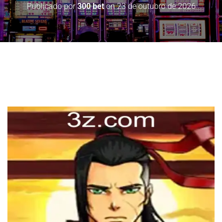
Publicado por
300 bet
on
23 de outubro de 2026