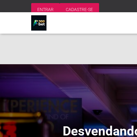
ENTRAR
CADASTRE-SE
Desvendando