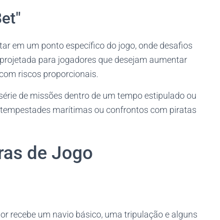
et"
star em um ponto específico do jogo, onde desafios
é projetada para jogadores que desejam aumentar
om riscos proporcionais.
série de missões dentro de um tempo estipulado ou
mo tempestades marítimas ou confrontos com piratas
ras de Jogo
r recebe um navio básico, uma tripulação e alguns