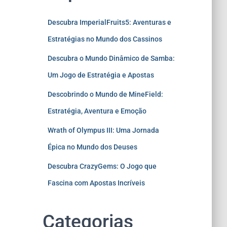
Descubra ImperialFruits5: Aventuras e
Estratégias no Mundo dos Cassinos
Descubra o Mundo Dinâmico de Samba:
Um Jogo de Estratégia e Apostas
Descobrindo o Mundo de MineField:
Estratégia, Aventura e Emoção
Wrath of Olympus III: Uma Jornada
Épica no Mundo dos Deuses
Descubra CrazyGems: O Jogo que
Fascina com Apostas Incríveis
Categorias