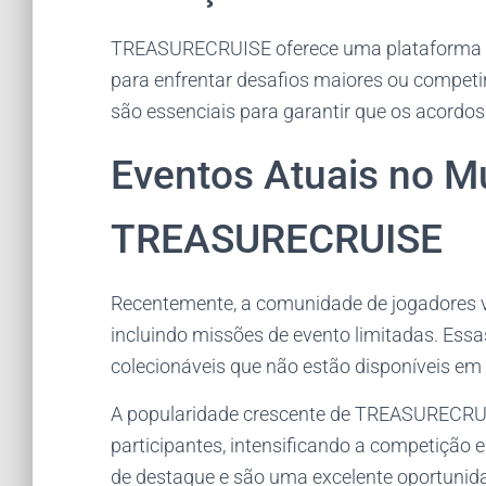
TREASURECRUISE oferece uma plataforma m
para enfrentar desafios maiores ou competir
são essenciais para garantir que os acordos
Eventos Atuais no M
TREASURECRUISE
Recentemente, a comunidade de jogadores v
incluindo missões de evento limitadas. Ess
colecionáveis que não estão disponíveis em
A popularidade crescente de TREASURECRUI
participantes, intensificando a competição 
de destaque e são uma excelente oportuni