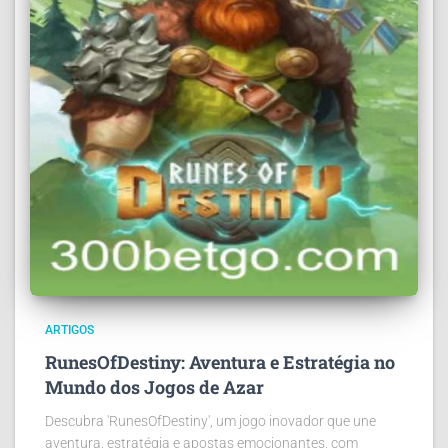
ARTIGOS
RunesOfDestiny: Aventura e Estratégia no
Mundo dos Jogos de Azar
Descubra 'RunesOfDestiny', um jogo inovador que une
aventura, estratégia e apostas emocionantes, com