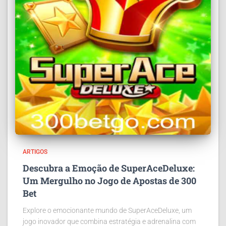
ARTIGOS
Descubra a Emoção de SuperAceDeluxe:
Um Mergulho no Jogo de Apostas de 300
Bet
Explore o emocionante mundo de SuperAceDeluxe, um
jogo inovador que combina estratégia e adrenalina com