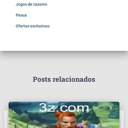
Jogos de cassino
Pesca
Ofertas exclusivas
Posts relacionados