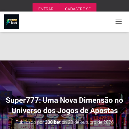
ENTRAR
CADASTRE-SE
A
L
T
E
R
N
A
R
N
A
V
E
G
A
Super777: Uma Nova Dimensão no
Ç
Ã
Universo dos Jogos de Apostas
O
Publicado por
300 bet
on
23 de outubro de 2026