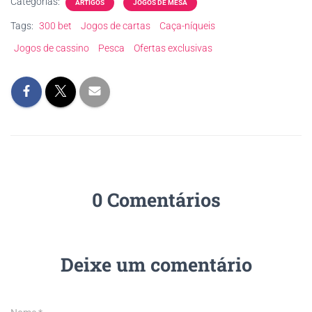
Categorias:
ARTIGOS
JOGOS DE MESA
Tags:
300 bet
Jogos de cartas
Caça-níqueis
Jogos de cassino
Pesca
Ofertas exclusivas
0 Comentários
Deixe um comentário