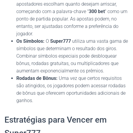
apostadores escolham quanto desejam arriscar,
começando com a palavra-chave "
300 bet
" como um
ponto de partida popular. As apostas podem, no
entanto, ser ajustadas conforme a preferência do
jogador.
Os Símbolos:
O
Super777
utiliza uma vasta gama de
símbolos que determinam o resultado dos giros.
Combinar símbolos especiais pode desbloquear
bônus, rodadas gratuitas, ou multiplicadores que
aumentam exponencialmente os prêmios.
Rodadas de Bônus:
Uma vez que certos requisitos
são atingidos, os jogadores podem acessar rodadas
de bônus que oferecem oportunidades adicionais de
ganhos.
Estratégias para Vencer em