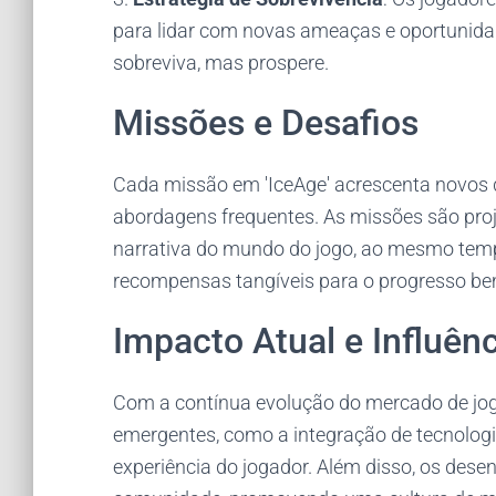
para lidar com novas ameaças e oportunidad
sobreviva, mas prospere.
Missões e Desafios
Cada missão em 'IceAge' acrescenta novos d
abordagens frequentes. As missões são pro
narrativa do mundo do jogo, ao mesmo temp
recompensas tangíveis para o progresso be
Impacto Atual e Influên
Com a contínua evolução do mercado de jogo
emergentes, como a integração de tecnologi
experiência do jogador. Além disso, os des