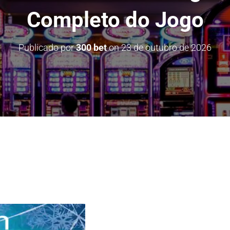
Completo do Jogo
Publicado por
300 bet
on
23 de outubro de 2026