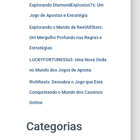
Explorando DiamondExplosion7s: Um
Jogo de Apostas e Estratégia
Explorando o Mundo de ReelAllStars:
Um Mergulho Profundo nas Regras e
Estratégias
LUCKYFORTUNES3x3: Uma Nova Onda
no Mundo dos Jogos de Aposta
RichReels: Descubra o Jogo que Está
Conquistando o Mundo dos Cassinos
Online
Categorias