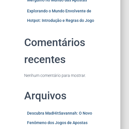
Mergulho no Mundo das Apostas
Explorando o Mundo Envolvente de
Hotpot: Introdução e Regras do Jogo
Comentários
recentes
Nenhum comentário para mostrar.
Arquivos
Descubra MadHitSavannah: O Novo
Fenômeno dos Jogos de Apostas