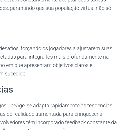
es, garantindo que sua população virtual não só
esafios, forçando os jogadores a ajustarem suas
jetadas para integrá-los mais profundamente na
o em que apresentam objetivos claros e
m-sucedido.
cias
s, 'IceAge' se adapta rapidamente às tendências
as de realidade aumentada para enriquecer a
envolvedores têm incorporado feedback constante da