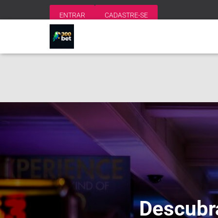
ENTRAR
CADASTRE-SE
Descubra