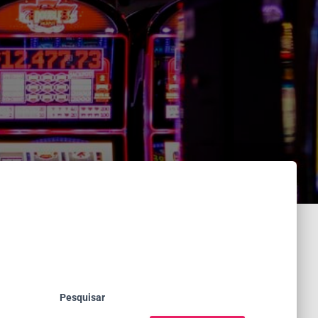
Pesquisar